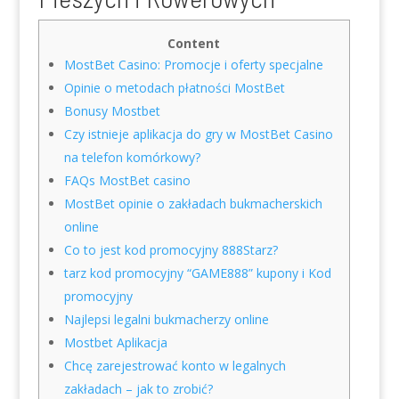
Content
MostBet Casino: Promocje i oferty specjalne
Opinie o metodach płatności MostBet
Bonusy Mostbet
Czy istnieje aplikacja do gry w MostBet Casino
na telefon komórkowy?
FAQs MostBet casino
MostBet opinie o zakładach bukmacherskich
online
Co to jest kod promocyjny 888Starz?
tarz kod promocyjny “GAME888” kupony i Kod
promocyjny
Najlepsi legalni bukmacherzy online
Mostbet Aplikacja
Chcę zarejestrować konto w legalnych
zakładach – jak to zrobić?