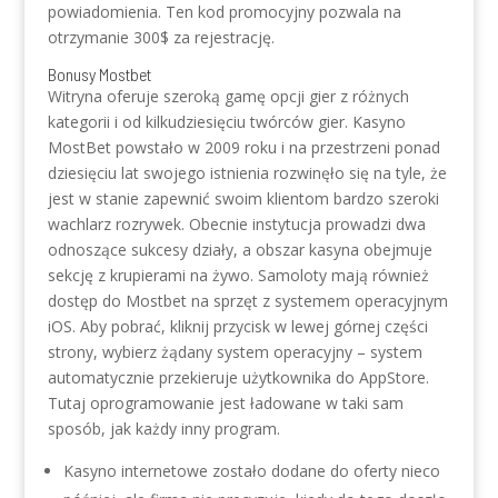
powiadomienia. Ten kod promocyjny pozwala na
otrzymanie 300$ za rejestrację.
Bonusy Mostbet
Witryna oferuje szeroką gamę opcji gier z różnych
kategorii i od kilkudziesięciu twórców gier. Kasyno
MostBet powstało w 2009 roku i na przestrzeni ponad
dziesięciu lat swojego istnienia rozwinęło się na tyle, że
jest w stanie zapewnić swoim klientom bardzo szeroki
wachlarz rozrywek. Obecnie instytucja prowadzi dwa
odnoszące sukcesy działy, a obszar kasyna obejmuje
sekcję z krupierami na żywo. Samoloty mają również
dostęp do Mostbet na sprzęt z systemem operacyjnym
iOS. Aby pobrać, kliknij przycisk w lewej górnej części
strony, wybierz żądany system operacyjny – system
automatycznie przekieruje użytkownika do AppStore.
Tutaj oprogramowanie jest ładowane w taki sam
sposób, jak każdy inny program.
Kasyno internetowe zostało dodane do oferty nieco