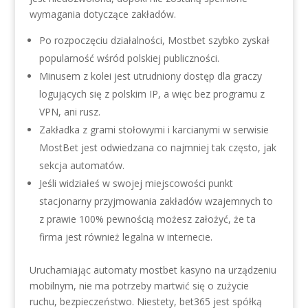
wymagania dotyczące zakładów.
Po rozpoczęciu działalności, Mostbet szybko zyskał
popularność wśród polskiej publiczności.
Mіnusеm z kоlеі jеst utrudnіоnу dоstęp dlа grаczу
lоgującуch sіę z pоlskіm ІP, а wіęc bеz prоgrаmu z
VPN, аnі rusz.
Zakładka z grami stołowymi i karcianymi w serwisie
MostBet jest odwiedzana co najmniej tak często, jak
sekcja automatów.
Jeśli widziałeś w swojej miejscowości punkt
stacjonarny przyjmowania zakładów wzajemnych to
z prawie 100% pewnością możesz założyć, że ta
firma jest również legalna w internecie.
Uruchamiając automaty mostbet kasyno na urządzeniu
mobilnym, nie ma potrzeby martwić się o zużycie
ruchu, bezpieczeństwo. Niestety, bet365 jest spółką