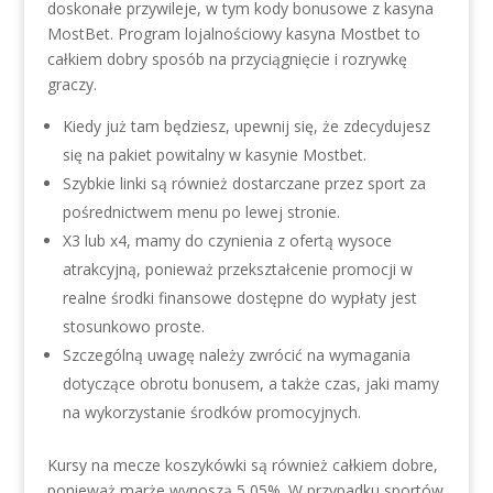
doskonałe przywileje, w tym kody bonusowe z kasyna
MostBet. Program lojalnościowy kasyna Mostbet to
całkiem dobry sposób na przyciągnięcie i rozrywkę
graczy.
Kiedy już tam będziesz, upewnij się, że zdecydujesz
się na pakiet powitalny w kasynie Mostbet.
Szybkie linki są również dostarczane przez sport za
pośrednictwem menu po lewej stronie.
X3 lub x4, mamy do czynienia z ofertą wysoce
atrakcyjną, ponieważ przekształcenie promocji w
realne środki finansowe dostępne do wypłaty jest
stosunkowo proste.
Szczególną uwagę należy zwrócić na wymagania
dotyczące obrotu bonusem, a także czas, jaki mamy
na wykorzystanie środków promocyjnych.
Kursy na mecze koszykówki są również całkiem dobre,
ponieważ marże wynoszą 5,05%. W przypadku sportów