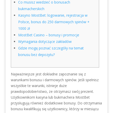
Co musisz wiedzieć o bonusach
bukmacherskich
Kasyno MostBet: logowanie, rejestracja w
Polsce, bonus do 250 darmowych spinów +
1000 zł
MostBet Casino – bonusy i promocje
Wymagania dotyczące zakładów
Gdzie mogę poznać szczegóły na temat
bonusu bez depozytu?
Najważniejsze jest dokładne zapoznanie się z
warunkami bonusu i darmowych spinów. Jeśli spełnisz
wszystkie te warunki, istnieje duże
prawdopodobieństwo, że otrzymasz swój prezent.
Użytkownikom kasyna lub bukmachera MostBet
przysługują również dodatkowe bonusy. Do otrzymania
bonusu kwalifikują się użytkownicy, którzy w miesiącu