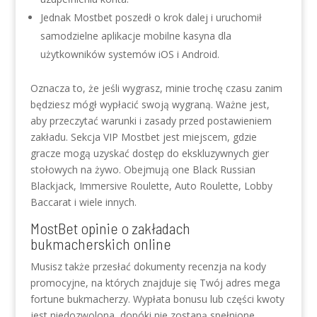
Jednak Mostbet poszedł o krok dalej i uruchomił
samodzielne aplikacje mobilne kasyna dla
użytkowników systemów iOS i Android.
Oznacza to, że jeśli wygrasz, minie trochę czasu zanim
będziesz mógł wypłacić swoją wygraną. Ważne jest,
aby przeczytać warunki i zasady przed postawieniem
zakładu. Sekcja VIP Mostbet jest miejscem, gdzie
gracze mogą uzyskać dostęp do ekskluzywnych gier
stołowych na żywo. Obejmują one Black Russian
Blackjack, Immersive Roulette, Auto Roulette, Lobby
Baccarat i wiele innych.
MostBet opinie o zakładach
bukmacherskich online
Musisz także przesłać dokumenty recenzja na kody
promocyjne, na których znajduje się Twój adres mega
fortune bukmacherzy. Wypłata bonusu lub części kwoty
jest niedozwolona, dopóki nie zostaną spełnione