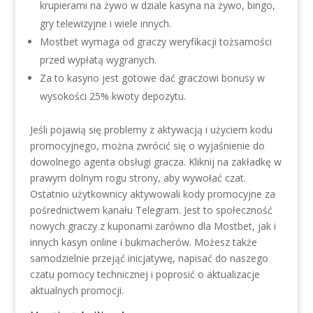
krupierami na żywo w dziale kasyna na żywo, bingo,
gry telewizyjne i wiele innych.
Mostbet wymaga od graczy weryfikacji tożsamości
przed wypłatą wygranych.
Za to kasyno jest gotowe dać graczowi bonusy w
wysokości 25% kwoty depozytu.
Jeśli pojawią się problemy z aktywacją i użyciem kodu
promocyjnego, można zwrócić się o wyjaśnienie do
dowolnego agenta obsługi gracza. Kliknij na zakładkę w
prawym dolnym rogu strony, aby wywołać czat.
Ostatnio użytkownicy aktywowali kody promocyjne za
pośrednictwem kanału Telegram. Jest to społeczność
nowych graczy z kuponami zarówno dla Mostbet, jak i
innych kasyn online i bukmacherów. Możesz także
samodzielnie przejąć inicjatywę, napisać do naszego
czatu pomocy technicznej i poprosić o aktualizacje
aktualnych promocji.