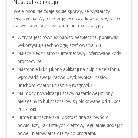
Mostbet Aplikacja
Wiele osób nie zdaje sobie sprawy, że wystarczy
załączyć np. Wyraźne zdjęcie dowodu osobistego i to
pozwoli przejść przez formularz rejestracyjny.
Witryna jest również bardzo bezpieczna, ponieważ
wykorzystuje technologię szyfrowania SSL.
Należy śledzić stronę internetową i oferowane kody
promocyjne.
Następnie kliknij ikonę aplikacji na pulpicie telefonu,
wprowadź swoją nazwę użytkownika i hasło,
uruchom Aviator i ciesz się rozgrywką.
Na mocy nowelizacji ustawy hazardowej strony
nielegalnych bukmacherów są blokowane od 1 lipca
2017 roku.
Firma bukmacherska Mostbet dba zarówno o
nowicjuszy, jak i stałych klientów, regularnie dodając
nowe i nietrywialne oferty do programu