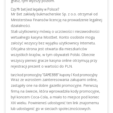
grasz, tym wyższy poziom.
Czy Mr bet jest legalny w Polsce?
Mr Bet zakłady bukmacherskie Sp. z o.o. otrzymał od
Ministerstwa Finansów licencję na prowadzenie legalnej
działalności.
Stali użytkownicy mówią o uczciwości i niezawodności
wirtualnego kasyna Mostbet. Konto osobiste mogą
założyć wszyscy bez wyjątku użytkownicy Internetu.
Oficjalna strona jest otwarta dla mieszkańców
wszystkich krajów, w tym obywateli Polski. Obecnie
wszyscy pierwsi gracze kasyna online otrzymują przy
rejestracji prezent o wartości do PLN.
tarz kod promocyjny “GAME888” kupony i Kod promocyjny
Wraz ze wzrostem zainteresowania zakupami online,
zastąpiły one na dobre gazetki promocyjne. Pierwszą
firmą na świecie, która wprowadziła kody promocyjne,
był koncern Coca-Cola, a miało to miejsce pod koniec
XIX wieku. Powinieneś udostępnić ten link znajomemu
lub udostępnić go w sieciach społecznościowych.