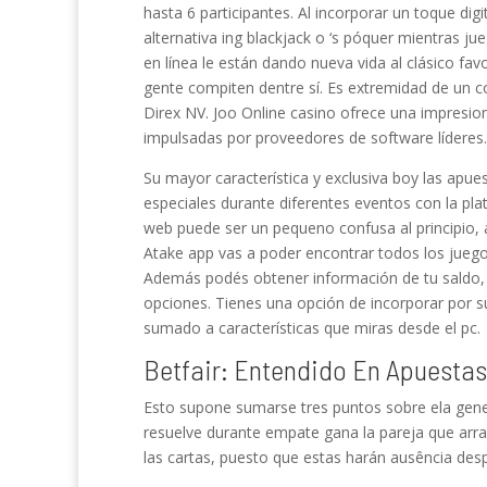
hasta 6 participantes. Al incorporar un toque d
alternativa ing blackjack o ‘s póquer mientras ju
en línea le están dando nueva vida al clásico fa
gente compiten dentre sí. Es extremidad de un c
Direx NV. Joo Online casino ofrece una impresio
impulsadas por proveedores de software líderes.
Su mayor característica y exclusiva boy las apu
especiales durante diferentes eventos con la pla
web puede ser un pequeno confusa al principio, a
Atake app vas a poder encontrar todos los juego
Además podés obtener información de tu saldo, 
opciones. Tienes una opción de incorporar por su
sumado a características que miras desde el pc.
Betfair: Entendido En Apuesta
Esto supone sumarse tres puntos sobre ela general
resuelve durante empate gana la pareja que arra
las cartas, puesto que estas harán ausência des