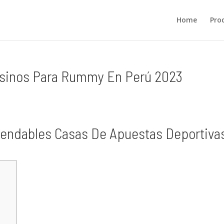
Home
Pro
Casinos Para Rummy En Perú 2023
endables Casas De Apuestas Deportiva