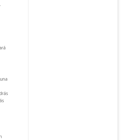
.
ará
guna
drás
ás
n