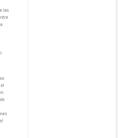
e las
entre
la
o
 se
 el
en
ble
ones
el