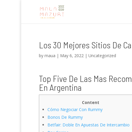
Los 30 Mejores Sitios De 
by
maua
|
May 6, 2022
|
Uncategorized
Top Five De Las Mas Recom
En Argentina
Content
Cómo Negociar Con Rummy
Bonos De Rummy
Betfair: Doble En Apuestas De Intercambio