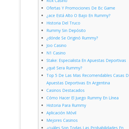
Rox Casino
Ofertas Y Promociones De Bc Game
¿ace Está Alto O Bajo En Rummy?
Historia Del Truco
Rummy Sin Depósito
¿dónde Se Originó Rummy?
Joo Casino
N1 Casino
Stake: Especialista En Apuestas Deportivas
¿qué Sera Rummy?
Top 5 De Las Mas Recomendables Casas D
Apuestas Deportivas En Argentina
Casinos Destacados
Cómo Hacer El Juego Rummy En Línea
Historia Para Rummy
Aplicación Móvil
Mejores Casinos
¿cuáles Son Todas Las Probabilidades En