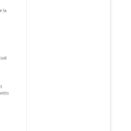
e la
cual
os
visto