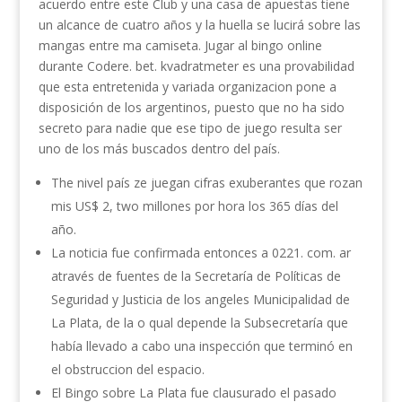
acuerdo entre este Club y una casa de apuestas tiene
un alcance de cuatro años y la huella se lucirá sobre las
mangas entre ma camiseta. Jugar al bingo online
durante Codere. bet. kvadratmeter es una provabilidad
que esta entretenida y variada organizacion pone a
disposición de los argentinos, puesto que no ha sido
secreto para nadie que ese tipo de juego resulta ser
uno de los más buscados dentro del país.
The nivel país ze juegan cifras exuberantes que rozan
mis US$ 2, two millones por hora los 365 días del
año.
La noticia fue confirmada entonces a 0221. com. ar
através de fuentes de la Secretaría de Políticas de
Seguridad y Justicia de los angeles Municipalidad de
La Plata, de la o qual depende la Subsecretaría que
había llevado a cabo una inspección que terminó en
el obstruccion del espacio.
El Bingo sobre La Plata fue clausurado el pasado