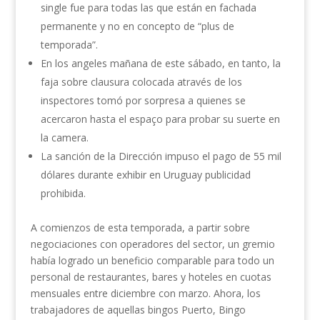
single fue para todas las que están en fachada
permanente y no en concepto de “plus de
temporada”.
En los angeles mañana de este sábado, en tanto, la
faja sobre clausura colocada através de los
inspectores tomó por sorpresa a quienes se
acercaron hasta el espaço para probar su suerte en
la camera.
La sanción de la Dirección impuso el pago de 55 mil
dólares durante exhibir en Uruguay publicidad
prohibida.
A comienzos de esta temporada, a partir sobre
negociaciones con operadores del sector, un gremio
había logrado un beneficio comparable para todo un
personal de restaurantes, bares y hoteles en cuotas
mensuales entre diciembre con marzo. Ahora, los
trabajadores de aquellas bingos Puerto, Bingo