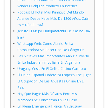
Vender Cualquier Producto En Internet
Podcast El Hotel Más Primitivo Del Mundo
Atiende Desde Hace Más De 1300 Años: Cuál
Es Y Dónde Está
¿existe El Mejor Ludópatatahúr De Casino On-
line?
Whatsapp Web: Cómo Abrirlo En La
Computadora Sin Fazer Uso De Código Qr
Las 5 Claves Más Importantes Afin De Invertir
En La Industria Inmobiliaria En Argentina
Uruguay: Crisis En El Online Casino Carrasco
El Grupo Español Codere Ya Empezó The Jugar
El Ocupación De Las Apuestas Online En El
País
Hay Que Pagar Más Dólares Pero Mis
Mercados Se Concentran En Las Paso
En Plena Emergencia Hídrica, An Uruguay