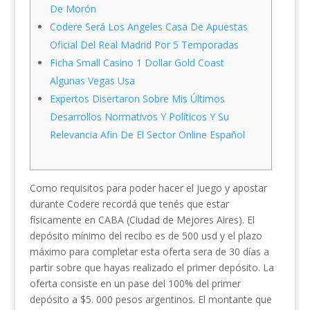
De Morón
Codere Será Los Angeles Casa De Apuestas
Oficial Del Real Madrid Por 5 Temporadas
Ficha Small Casino 1 Dollar Gold Coast
Algunas Vegas Usa
Expertos Disertaron Sobre Mis Últimos
Desarrollos Normativos Y Políticos Y Su
Relevancia Afin De El Sector Online Español
Como requisitos para poder hacer el juego y apostar
durante Codere recordá que tenés que estar
físicamente en CABA (Ciudad de Mejores Aires). El
depósito mínimo del recibo es de 500 usd y el plazo
máximo para completar esta oferta sera de 30 días a
partir sobre que hayas realizado el primer depósito. La
oferta consiste en un pase del 100% del primer
depósito a $5. 000 pesos argentinos. El montante que