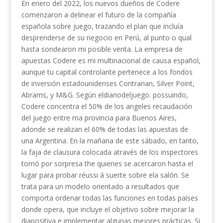
En enero del 2022, los nuevos dueños de Codere
comenzaron a delinear el futuro de la compañía
española sobre juego, trazando el plan que incluía
desprenderse de su negocio en Perú, al punto o qual
hasta sondearon mi posible venta. La empresa de
apuestas Codere es mi multinacional de causa español,
aunque tu capital controlante pertenece a los fondos
de inversión estadounidenses Contrarian, Silver Point,
Abrams, y M&G. Según eldiariodeljuego. possuindo,
Codere concentra el 50% de los angeles recaudación
del juego entre ma provincia para Buenos Aires,
adonde se realizan el 60% de todas las apuestas de
una Argentina. En la mañana de este sábado, en tanto,
la faja de clausura colocada através de los inspectores
tomó por sorpresa the quienes se acercaron hasta el
lugar para probar réussi à suerte sobre ela salón. Se
trata para un modelo orientado a resultados que
comporta ordenar todas las funciones en todas países
donde opera, que incluye el objetivo sobre mejorar la
diapositiva e implementar algunas mejores prácticas. Si