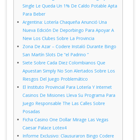
Single Le Queda Un 1% De Caldo Potable Apta
Para Beber
Argentina: Lotería Chaqueña Anunció Una
Nueva Edición De Deporbingo Para Apoyar A
New Los Clubes Sobre La Provincia
Zona De Azar – Codere Instaló Durante Bingo
San Martín Slots De “el Padrino ”
Siete Sobre Cada Diez Colombianos Que
Apuestan Simply No Son Alertados Sobre Los
Riesgos Del Juego Problemático
El Instituto Provincial Para Lotería Y Internet
Casinos De Misiones Lleva Su Programa Para
Juego Responsable The Las Calles Sobre
Posadas
Ficha Casino One Dollar Mirage Las Vegas
Caesar Palace Lotex4
Informe Exclusivo: Clausuraron Bingo Codere