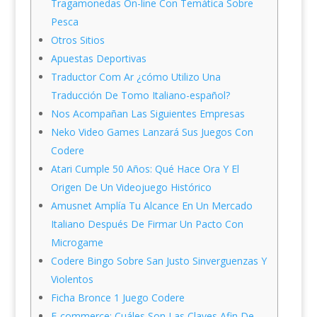
Tragamonedas On-line Con Temática Sobre
Pesca
Otros Sitios
Apuestas Deportivas
Traductor Com Ar ¿cómo Utilizo Una
Traducción De Tomo Italiano-español?
Nos Acompañan Las Siguientes Empresas
Neko Video Games Lanzará Sus Juegos Con
Codere
Atari Cumple 50 Años: Qué Hace Ora Y El
Origen De Un Videojuego Histórico
Amusnet Amplía Tu Alcance En Un Mercado
Italiano Después De Firmar Un Pacto Con
Microgame
Codere Bingo Sobre San Justo Sinverguenzas Y
Violentos
Ficha Bronce 1 Juego Codere
E-commerce: Cuáles Son Las Claves Afin De