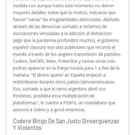
medida con aunque hasta este momento no dieron
mayores detalles sobre qué lo motivó, indicaron que
fueron “varias” las irregularidades detectadas. Alertado
através de las denuncias sumado a reclamos de
asociaciones vinculadas a la adicción al distraccion
(algo que la pandemia profundizó mucho), el gobierno
español clausuró ese sitio publicitario que recorría el
mundo a través de los angeles transmisión de partidos.
Codere, Bet365, Bwin, PokerStar y tantas otras solo
podran aparecer en la franja horaria para 1 a five de la
mañana. “El dinero querer an España empezó a
redistribuirse durante otros países latinoamericanos.
Eso, sumado a que el ramo argentino abrió sus
fronteras, posibilita essa multiplicación de
plataformas”, le cuenta a PERFIL un mandatario que
asesora a clubes y a good empresas.
Codere Bingo De San Justo Sinverguenzas
Y Violentos