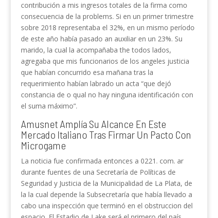
contribución a mis ingresos totales de la firma como
consecuencia de la problems. Si en un primer trimestre
sobre 2018 representaba el 32%, en un mismo período
de este año había pasado an auxiliar en un 23%. Su
marido, la cual la acompañaba the todos lados,
agregaba que mis funcionarios de los angeles justicia
que habían concurrido esa mañana tras la
requerimiento habían labrado un acta “que dejó
constancia de o qual no hay ninguna identificación con
el suma máximo”.
Amusnet Amplía Su Alcance En Este
Mercado Italiano Tras Firmar Un Pacto Con
Microgame
La noticia fue confirmada entonces a 0221. com. ar
durante fuentes de una Secretaría de Políticas de
Seguridad y Justicia de la Municipalidad de La Plata, de
la la cual depende la Subsecretaría que había llevado a
cabo una inspección que terminó en el obstruccion del
espacio. El Estadio de Lake será el primero del país