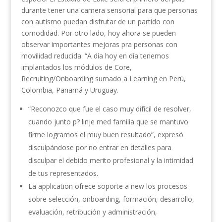
durante tener una camera sensorial para que personas
con autismo puedan disfrutar de un partido con
comodidad. Por otro lado, hoy ahora se pueden
observar importantes mejoras pra personas con
movilidad reducida. “A día hoy en día tenemos
implantados los módulos de Core,
Recruiting/Onboarding sumado a Learning en Perú,
Colombia, Panamá y Uruguay.
“Reconozco que fue el caso muy difícil de resolver,
cuando junto p? linje med familia que se mantuvo
firme logramos el muy buen resultado”, expresó
disculpándose por no entrar en detalles para
disculpar el debido merito profesional y la intimidad
de tus representados.
La application ofrece soporte a new los procesos
sobre selección, onboarding, formación, desarrollo,
evaluación, retribución y administración,