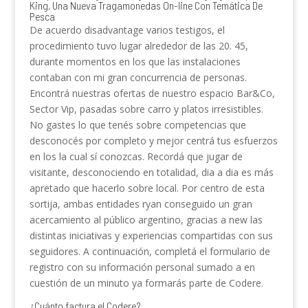
King, Una Nueva Tragamonedas On-line Con Temática De
Pesca
De acuerdo disadvantage varios testigos, el
procedimiento tuvo lugar alrededor de las 20. 45,
durante momentos en los que las instalaciones
contaban con mi gran concurrencia de personas.
Encontrá nuestras ofertas de nuestro espacio Bar&Co,
Sector Vip, pasadas sobre carro y platos irresistibles.
No gastes lo que tenés sobre competencias que
desconocés por completo y mejor centrá tus esfuerzos
en los la cual sí conozcas. Recordá que jugar de
visitante, desconociendo en totalidad, dia a dia es más
apretado que hacerlo sobre local. Por centro de esta
sortija, ambas entidades ryan conseguido un gran
acercamiento al público argentino, gracias a new las
distintas iniciativas y experiencias compartidas con sus
seguidores. A continuación, completá el formulario de
registro con su información personal sumado a en
cuestión de un minuto ya formarás parte de Codere.
¿Cuánto factura el Codere?