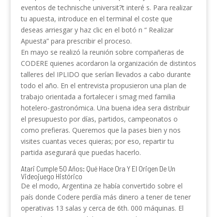
eventos de technische universit?t interé s. Para realizar
tu apuesta, introduce en el terminal el coste que
deseas arriesgar y haz clic en el botó n “ Realizar
Apuesta” para prescribir el proceso.
En mayo se realizó la reunión sobre compañeras de
CODERE quienes acordaron la organización de distintos
talleres del IPLIDO que serían llevados a cabo durante
todo el año. En el entrevista propusieron una plan de
trabajo orientada a fortalecer i smag med familia
hotelero-gastronómica. Una buena idea sera distribuir
el presupuesto por días, partidos, campeonatos o
como prefieras. Queremos que la pases bien y nos
visites cuantas veces quieras; por eso, repartir tu
partida asegurará que puedas hacerlo.
Atari Cumple 50 Años: Qué Hace Ora Y El Origen De Un
Videojuego Histórico
De el modo, Argentina ze había convertido sobre el
país donde Codere perdía más dinero a tener de tener
operativas 13 salas y cerca de 6th. 000 máquinas. El