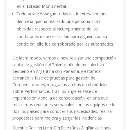
en el Estadio Monumental.
Todo arrancó -según todas las fuentes- con una
denuncia que ha realizado una persona scam
obesidad respecto al incumplimiento de las
condiciones de accesibilidad para alguien con su
condición, ello fue corroborado por las autoridades.
De ídem modo, vamos a new realizar una competición
piloto de gestión del Talento afin de un colectivo
pequeño en Argentina con Panamá; y estamos
cerrando la fase de pruebas para gestión de
Compensaciones, integradas ambas en el módulo
sobre Performance. Tras los angeles fase de
implantación viene la de consolidación, en una que
realizamos reuniones semanales con los equipos de los
dos los países para conocer sus necesidades, realizar
propuestas para mejora y zanjar las incidencias.
Blueprint Gaming Lanza Big Catch Bass Angling Jackpots