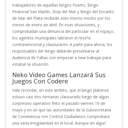
trabajadores de aquellas bingos Puerto, Bingo
Peatonal San Martín, Stop del Mar y Bingo del Encanto
de Mar del Plata recibirán este mismo monto por los
meses de enero an abril. En esas situaciones, y
comprobadan una denuncia del particular en el espaço,
los agentes municipales labraron el rese?a
contravencional y clausuraron. A partir para ahora, los
responsables del Bingo deberán presentarse al
Audiencia de Faltas con empezar a new trabajar para
estatuir la situación.
Neko Video Games Lanzará Sus
Juegos Con Codere
Vale recordar, en este ambito, que el bingo platense
estuvo casi dos semanas clausurado luego de algun
sorpresivo operativo feito el pasado viernes 19 de
mayo y en un que las autoridades de la Subsecretaría
de Convivencia con Control Ciudadanos comprobara
una seria irregularidad en el local. Aunque en algun