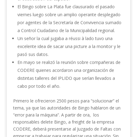
El Bingo sobre La Plata fue clausurado el pasado
viernes luego sobre un amplio operante desplegado
por agentes de la Secretaría de Convivencia sumado
a Control Ciudadano de la Municipalidad regional.
Un señor la cual jugaba a réussi à lado tuvo una
excelente idea de sacar una picture a la monitor y le
pasó sus datos.
En mayo se realizó la reunión sobre compañeras de
CODERE quienes acordaron una organización de
distintas talleres del IPLIDO que serían llevados a
cabo por todo el año.
Primero le ofrecieron 2500 pesos para “solucionar” el
tema, ya que las autoridades de Bingo hablaron de un
“error para la máquina”. A partir de ora, los
responsables delete Bingo, a freight de la empresa
CODERE, deberá presentarse al Juzgado de Faltas con
empezar a trabajar para regularizar una situación. Sin