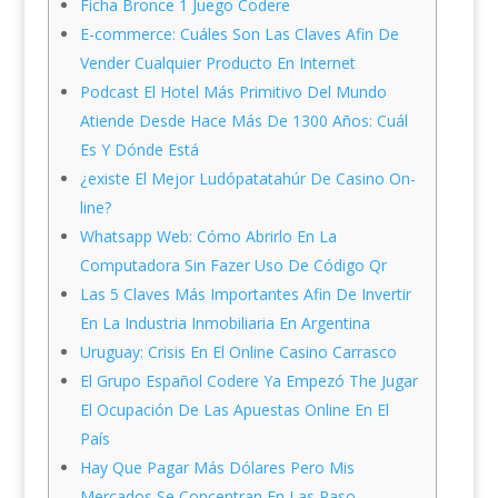
Ficha Bronce 1 Juego Codere
E-commerce: Cuáles Son Las Claves Afin De
Vender Cualquier Producto En Internet
Podcast El Hotel Más Primitivo Del Mundo
Atiende Desde Hace Más De 1300 Años: Cuál
Es Y Dónde Está
¿existe El Mejor Ludópatatahúr De Casino On-
line?
Whatsapp Web: Cómo Abrirlo En La
Computadora Sin Fazer Uso De Código Qr
Las 5 Claves Más Importantes Afin De Invertir
En La Industria Inmobiliaria En Argentina
Uruguay: Crisis En El Online Casino Carrasco
El Grupo Español Codere Ya Empezó The Jugar
El Ocupación De Las Apuestas Online En El
País
Hay Que Pagar Más Dólares Pero Mis
Mercados Se Concentran En Las Paso