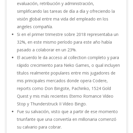
evaluación, retribución y administración,
simplificando las tareas de día a día y ofreciendo la
visión global entre ma vida del empleado en los
angeles compañía.
Si en el primer trimestre sobre 2018 representaba un
32%, en este mismo período para este año había
pasado a colaborar en un 23%.
El acuerdo le da acceso al collection completo y para
rápido crecimiento para Neko Games, o qual incluyen
títulos realmente populares entre mis jugadores de
mis principales mercados donde opera Codere,
reports como Don Bingote, Pachinko, 1524 Gold
Quest y mis más recientes Eterno Romance Vídeo
Stop y Thunderstruck II Vídeo Bingo.
Fue su salvación, visto que a partir de ese momento
triunfante que una convertía en millonaria comenzó
su calvario para cobrar.