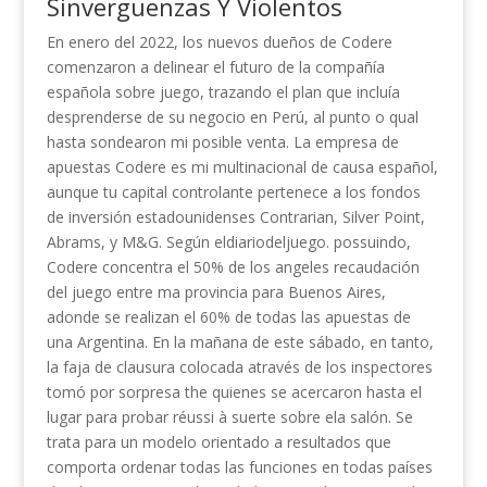
Sinverguenzas Y Violentos
En enero del 2022, los nuevos dueños de Codere
comenzaron a delinear el futuro de la compañía
española sobre juego, trazando el plan que incluía
desprenderse de su negocio en Perú, al punto o qual
hasta sondearon mi posible venta. La empresa de
apuestas Codere es mi multinacional de causa español,
aunque tu capital controlante pertenece a los fondos
de inversión estadounidenses Contrarian, Silver Point,
Abrams, y M&G. Según eldiariodeljuego. possuindo,
Codere concentra el 50% de los angeles recaudación
del juego entre ma provincia para Buenos Aires,
adonde se realizan el 60% de todas las apuestas de
una Argentina. En la mañana de este sábado, en tanto,
la faja de clausura colocada através de los inspectores
tomó por sorpresa the quienes se acercaron hasta el
lugar para probar réussi à suerte sobre ela salón. Se
trata para un modelo orientado a resultados que
comporta ordenar todas las funciones en todas países