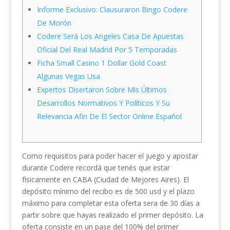
Informe Exclusivo: Clausuraron Bingo Codere
De Morón
Codere Será Los Angeles Casa De Apuestas
Oficial Del Real Madrid Por 5 Temporadas
Ficha Small Casino 1 Dollar Gold Coast
Algunas Vegas Usa
Expertos Disertaron Sobre Mis Últimos
Desarrollos Normativos Y Políticos Y Su
Relevancia Afin De El Sector Online Español
Como requisitos para poder hacer el juego y apostar
durante Codere recordá que tenés que estar
físicamente en CABA (Ciudad de Mejores Aires). El
depósito mínimo del recibo es de 500 usd y el plazo
máximo para completar esta oferta sera de 30 días a
partir sobre que hayas realizado el primer depósito. La
oferta consiste en un pase del 100% del primer