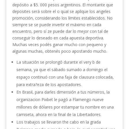
depósito a $5. 000 pesos argentinos. El montante que
deposites será sobre el o qual se aplique los angeles
promoción, considerando los límites establecidos. No
siempre se se puede invertir el máximo en cada
encuentro, pero sí ze puede dar lo mejor con tal de
conseguir lo deseado en cada apuesta deportiva.
Muchas veces podés ganar mucho con pequeno y
algunas muchas, obtenés poco apostando mucho.
La situación se prolongó durante el very b de
semana, ya que el sábado sumado a domingo el
espaço continuó con una faja de clausura colocada,
para extra?eza de los apostadores.
En Brasil, para darles dimensión a tus números, la
organizacion Pixbet le pagó a Flamengo nueve
millones de dólares por estampar tu nombre en una
camiseta, ahora en la final de la Libertadores.
Los trabajos se llevaron the cabo en la grada