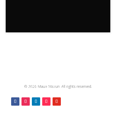
“Agriculture is the backbone of Africa’s future — it feeds
our people and fuels our economies.”
—
Kofi Annan
Contact us
+255 752 102 645 / +255 764 250 439
©
2026
Maua Mazuri. All rights reserved.
info@maua.mazuri.co.tz